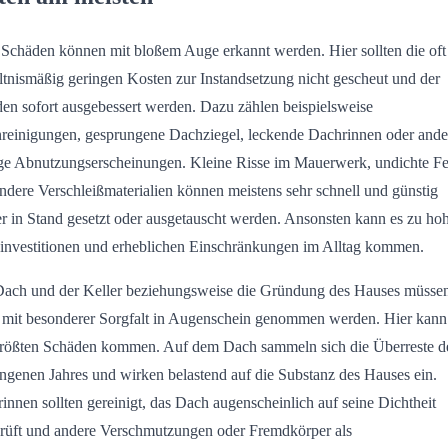
 Schäden können mit bloßem Auge erkannt werden. Hier sollten die oft
ltnismäßig geringen Kosten zur Instandsetzung nicht gescheut und der
en sofort ausgebessert werden. Dazu zählen beispielsweise
reinigungen, gesprungene Dachziegel, leckende Dachrinnen oder ande
ge Abnutzungserscheinungen. Kleine Risse im Mauerwerk, undichte Fe
ndere Verschleißmaterialien können meistens sehr schnell und günstig
r in Stand gesetzt oder ausgetauscht werden. Ansonsten kann es zu ho
investitionen und erheblichen Einschränkungen im Alltag kommen.
ach und der Keller beziehungsweise die Gründung des Hauses müsse
 mit besonderer Sorgfalt in Augenschein genommen werden. Hier kann
rößten Schäden kommen. Auf dem Dach sammeln sich die Überreste d
ngenen Jahres und wirken belastend auf die Substanz des Hauses ein.
innen sollten gereinigt, das Dach augenscheinlich auf seine Dichtheit
rüft und andere Verschmutzungen oder Fremdkörper als