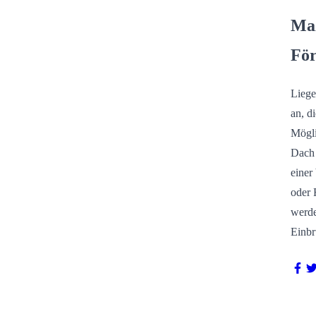
Maß
För
Liege
an, d
Mögli
Dach 
einer
oder 
werde
Einbr