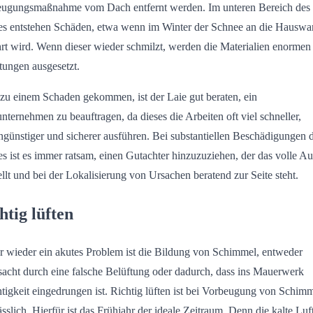
ugungsmaßnahme vom Dach entfernt werden. Im unteren Bereich des
s entstehen Schäden, etwa wenn im Winter der Schnee an die Hausw
rt wird. Wenn dieser wieder schmilzt, werden die Materialien enormen
tungen ausgesetzt.
s zu einem Schaden gekommen, ist der Laie gut beraten, ein
nternehmen zu beauftragen, da dieses die Arbeiten oft viel schneller,
ngünstiger und sicherer ausführen. Bei substantiellen Beschädigungen 
s ist es immer ratsam, einen Gutachter hinzuzuziehen, der das volle 
tellt und bei der Lokalisierung von Ursachen beratend zur Seite steht.
htig lüften
 wieder ein akutes Problem ist die Bildung von Schimmel, entweder
sacht durch eine falsche Belüftung oder dadurch, dass ins Mauerwerk
tigkeit eingedrungen ist. Richtig lüften ist bei Vorbeugung von Schim
ässlich. Hierfür ist das Frühjahr der ideale Zeitraum. Denn die kalte Luft