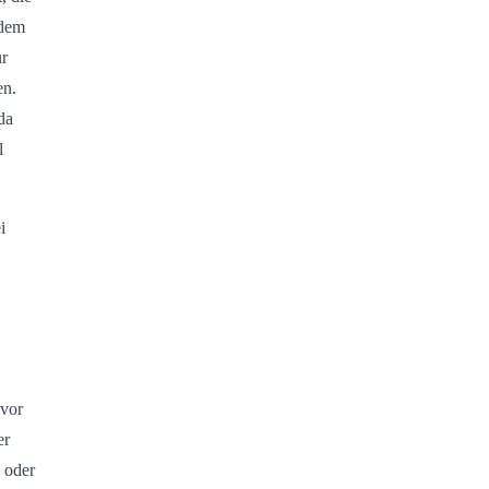
 dem
ür
en.
da
l
i
 vor
er
 oder