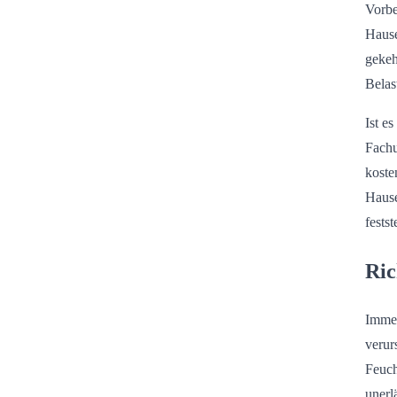
Vorbe
Hause
gekeh
Belas
Ist e
Fachu
koste
Hause
fests
Ric
Immer
verur
Feuch
unerl