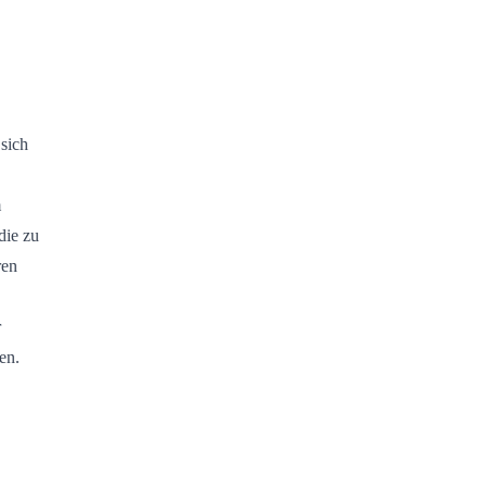
 sich
m
die zu
ren
r
en.