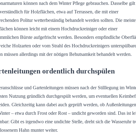
narmaturen können nach dem Winter Pflege gebrauchen. Dasselbe gilt
tverständlich für Holzflächen, etwa auf Terrassen, die mit einer
rechenden Politur wetterbeständig behandelt werden sollten. Die meist
lächen können leicht mit einem Hochdruckreiniger oder einer
mmlichen Bürste aufgefrischt werden. Besonders empfindliche Oberfl
eiche Holzarten oder vom Strahl des Hochdruckreinigers unterspülbar
en müssen allerdings mit der nötigen Behutsamkeit behandelt werden.
tenleitungen ordentlich durchspülen
ranschlüsse und Gartenleitungen müssen nach der Stilllegung im Winte
rsten Nutzung gründlich durchgespült werden, um eventuellen Keimbefa
iden. Gleichzeitig kann dabei auch geprüft werden, ob Außenleitungen
inter – etwa durch Frost oder Rost – undicht geworden sind. Das ist le
nbar: Gibt es irgendwo eine undichte Stelle, dreht sich die Wasseruhr tr
lossenem Hahn munter weiter.