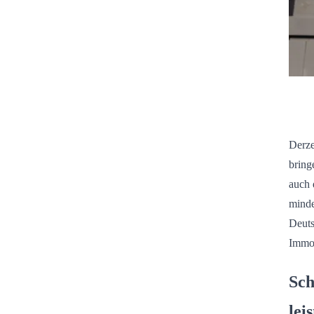
Derze
bring
auch 
minde
Deuts
Immob
Sch
lei