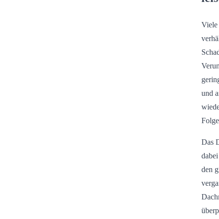
Viele
verhä
Schad
Verun
gerin
und a
wiede
Folge
Das D
dabei
den g
verga
Dachr
überp