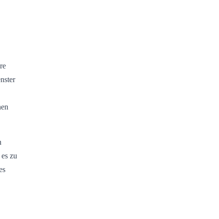
re
nster
hen
n
 es zu
es