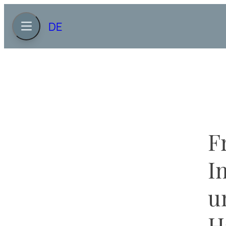
DE
F
I
u
H