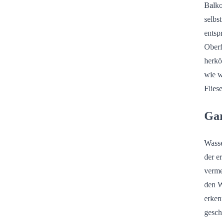
Balko
selbs
entsp
Oberf
herkö
wie w
Flies
Gar
Wasse
der e
verme
den W
erken
gesch