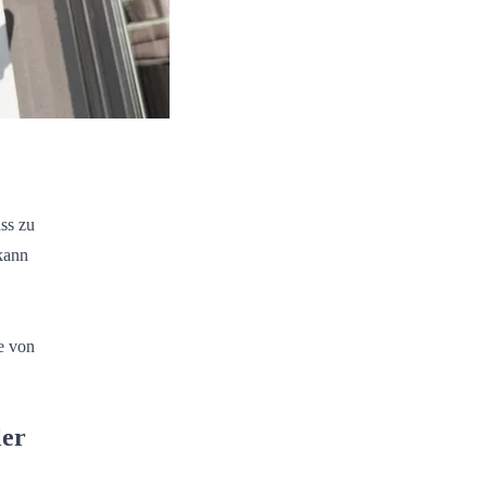
ss zu
kann
e von
ler