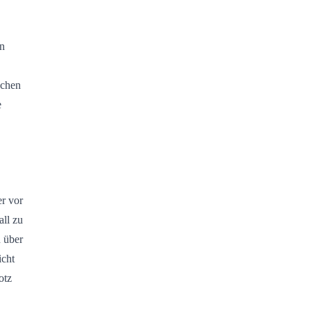
en
ächen
e
r vor
ll zu
 über
icht
otz