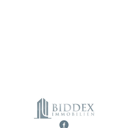
Ich habe die
Datenschutzerklärung
zur Kenntnis genommen. Ich
stimme zu, dass meine Angaben und Daten elektronisch erhoben und
gespeichert werden. Hinweis: Sie können Ihre Einwilligung jederzeit
widerrufen.
Alternative:
„
*
“ zeigt erforderliche Felder an