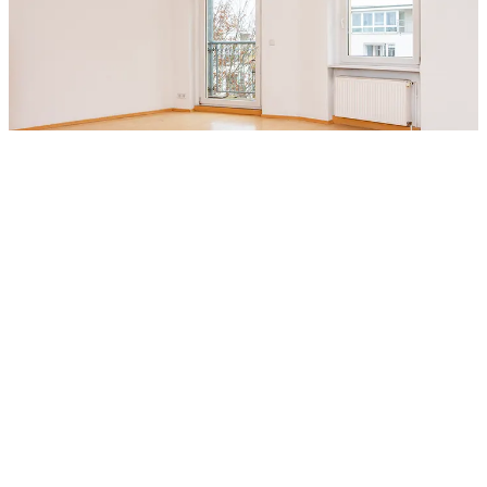
Zimmer
Wohnfläche
Kaufpreis
Details
Bilder
Objektanfrage