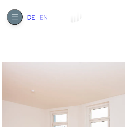
DE
EN
3
ca. 102,2 m²
582.400 €