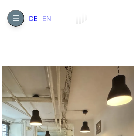
DE
EN
3
ca. 114 m²
1.540 €