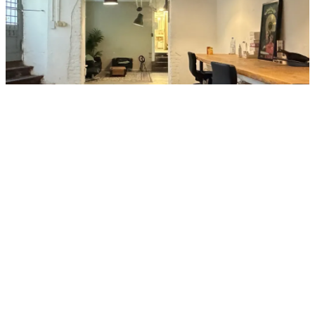
Zimmer
Bürofläche
Kaltmiete
Details
Bilder
Objektanfrage