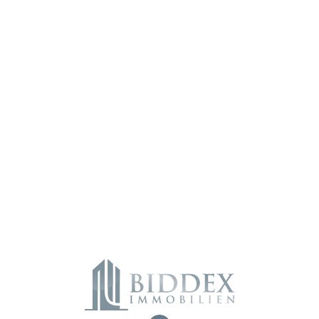
Hinweis zur Datenschutzerklärung
Ich habe die
Datenschutzerklärung
zur Kenntnis genommen. Ich
stimme zu, dass meine Angaben und Daten elektronisch erhoben und
gespeichert werden. Hinweis: Sie können Ihre Einwilligung jederzeit
widerrufen.
Alternative:
„
*
“ zeigt erforderliche Felder an