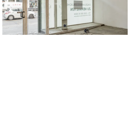
Gesamtfläche
Baujahr
Kaltmiete
Details
Bilder
Objektanfrage