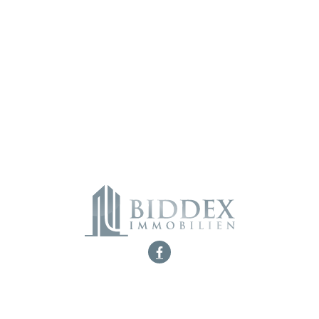
widerrufen.
Alternative:
„
*
“ zeigt erforderliche Felder an
Marburger Straße 17
10789 Berlin