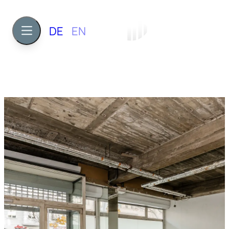
DE
EN
ca. 244 m²
1975
7.000 €