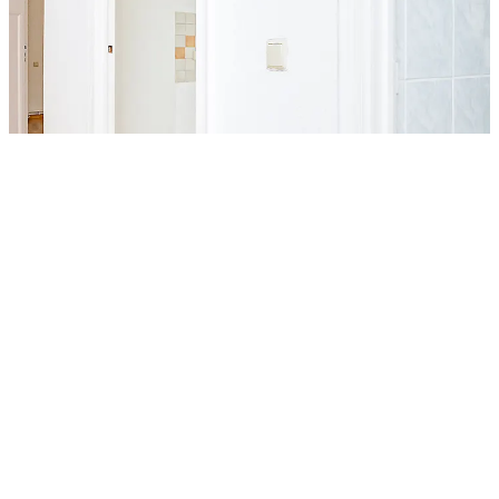
Zimmer
Wohnfläche
Kaufpreis
Details
Bilder
Objektanfrage