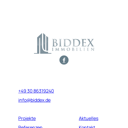
„
*
“ zeigt erforderliche Felder an
Marburger Straße 17
10789 Berlin
+49 30 86319240
info@biddex.de
Projekte
Aktuelles
Referenzen
Kontakt