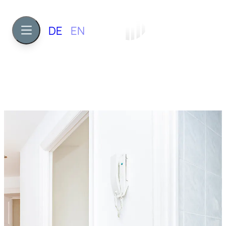
DE
EN
2
ca. 73,2 m²
329.445 €