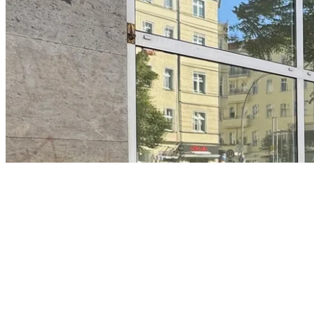
2
ca. 53,9 m²
3.500 €
Zimmer
Gesamtfläche
Kaltmiete
Details