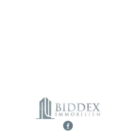
Ich habe die
Datenschutzerklärung
zur Kenntnis genommen. Ich
stimme zu, dass meine Angaben und Daten elektronisch erhoben und
gespeichert werden. Hinweis: Sie können Ihre Einwilligung jederzeit
widerrufen.
Alternative:
„
*
“ zeigt erforderliche Felder an