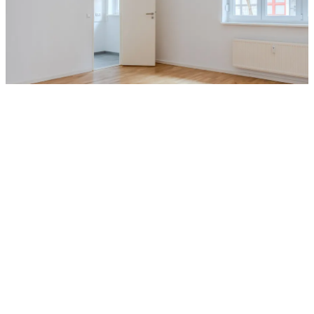
Zimmer
Wohnfläche
Kaufpreis
Details
Bilder
Objektanfrage