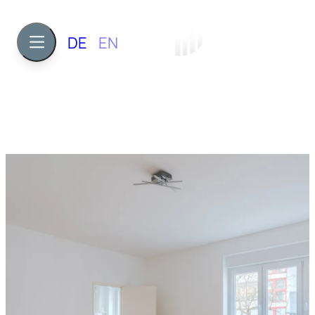
DE
EN
1
ca. 36,2 m²
175.000 €