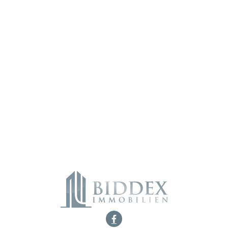
Ich habe die
Datenschutzerklärung
zur Kenntnis genommen. Ich
stimme zu, dass meine Angaben und Daten elektronisch erhoben und
gespeichert werden. Hinweis: Sie können Ihre Einwilligung jederzeit
widerrufen.
Alternative:
„
*
“ zeigt erforderliche Felder an