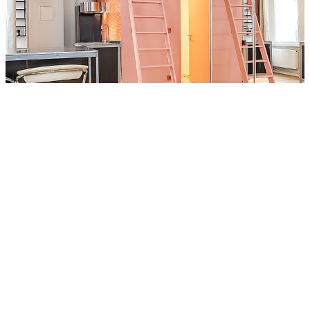
Zimmer
Wohnfläche
Kaufpreis
Details
Bilder
Objektanfrage