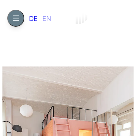
DE
EN
1
ca. 36,9 m²
282.000 €